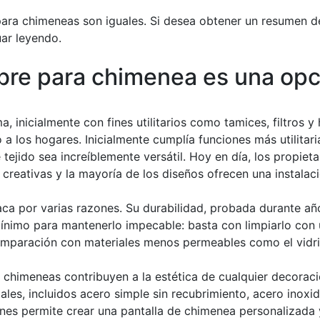
a chimeneas son iguales. Si desea obtener un resumen de lo
ar leyendo.
mbre para chimenea es una opc
, inicialmente con fines utilitarios como tamices, filtros y
 a los hogares. Inicialmente cumplía funciones más utilitari
ejido sea increíblemente versátil. Hoy en día, los propieta
reativas y la mayoría de los diseños ofrecen una instalació
a por varias razones. Su durabilidad, probada durante años
mínimo para mantenerlo impecable: basta con limpiarlo con
omparación con materiales menos permeables como el vidrio
 chimeneas contribuyen a la estética de cualquier decoració
es, incluidos acero simple sin recubrimiento, acero inoxida
nes permite crear una pantalla de chimenea personalizada 