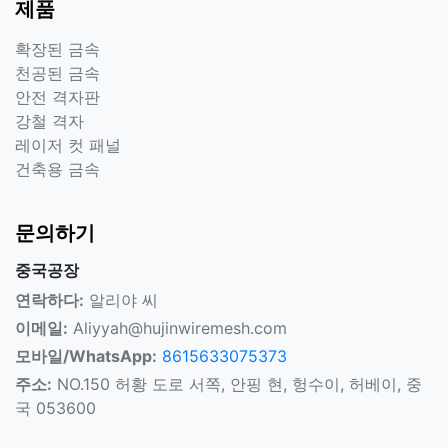
제품
확장된 금속
천공된 금속
안전 격자판
강철 격자
레이저 컷 패널
건축용 금속
문의하기
중국공장
연락하다:
알리야 씨
이메일:
Aliyyah@hujinwiremesh.com
모바일/WhatsApp:
8615633075373
주소:
NO.150 허황 도로 서쪽, 안핑 현, 헝수이, 허베이, 중
국 053600