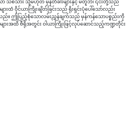
ာ သစ်သား သို့မဟုတ် မှန်တံခါးများနှင့် မတူဘဲ၊ ၎င်းတို့သည်
ံ ဝိုင်ယာကြိုးချိတ်ခြင်းသည် ရိုးရှင်းပုံပေါ်သော်လည်း
ပ်ပါသည်။ ဤပြည့်စုံသောလမ်းညွှန်ချက်သည် မှန်ကန်သောပစ္စည်းကို
ားအထိ ဗီရိုအတွင်း ဝါယာကြိုးဖြင့်လုပ်ဆောင်သည့်ကဏ္ဍတိုင်း