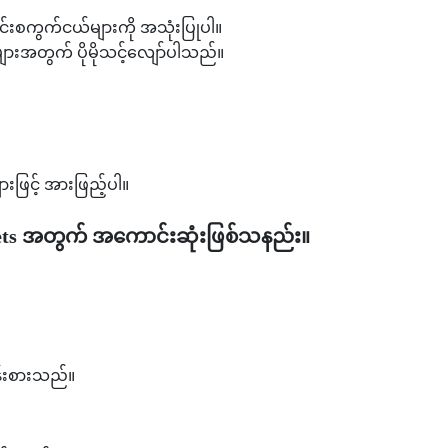
ွင်းစကွက်ငယ်များကို အသုံးပြုပါ။
ားအတွက် ပိုမိုသင့်လျော်ပါသည်။
ဖြင့် အားဖြည့်ပါ။
ets အတွက် အကောင်းဆုံးဖြစ်သနည်း။
ပန်းစားသည်။