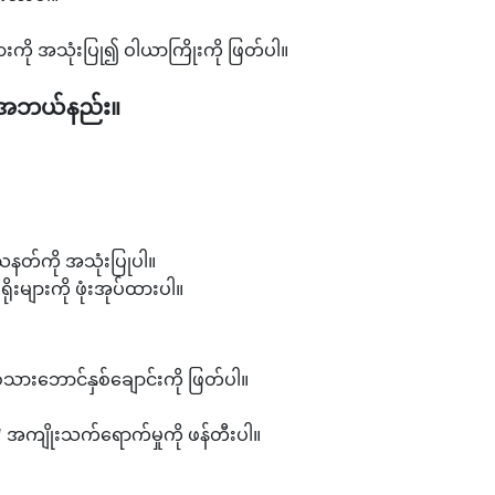
းကို အသုံးပြု၍ ဝါယာကြိုးကို ဖြတ်ပါ။
း အဘယ်နည်း။
ေနတ်ကို အသုံးပြုပါ။
ရိုးများကို ဖုံးအုပ်ထားပါ။
သားဘောင်နှစ်ချောင်းကို ဖြတ်ပါ။
" အကျိုးသက်ရောက်မှုကို ဖန်တီးပါ။