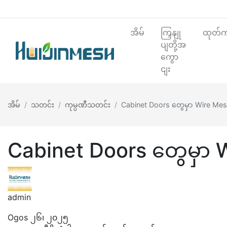
အိမ်
ကြှနျု
ထုတ်ကု
ပျတို့အ
ကွော
ငျး
အိမ်
သတင်း
ကုမ္ပဏီသတင်း
Cabinet Doors တွေမှာ Wire Mes
Cabinet Doors တွေမှာ 
admin
Ogos ၂၆၊ ၂၀၂၅