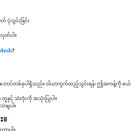
် ပုံသွင်းခြင်း
သုတ်ပါ။
Mesh
?
းဘောင်တစ်ခုပါရှိသည်။ ဝါယာကွက်ထည့်သွင်းရန်၊ ဤအကန့်ကို ဖယ်ရ
တူနှင့် သံတုံးကို အသုံးပြုပါ။
သဲချပါ။
်း။
်းတာပါ။