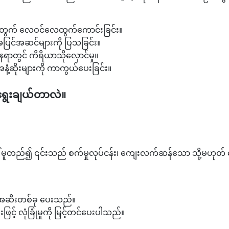
ားအတွက် လေဝင်လေထွက်ကောင်းခြင်း။
် အပြင်အဆင်များကို ပြသခြင်း။
နေရာတွင် ကိရိယာသိုလှောင်မှု။
 အနံ့ဆိုးများကို ကာကွယ်ပေးခြင်း။
 ရွေးချယ်တာလဲ။
ါ် မူတည်၍ ၎င်းသည် စက်မှုလုပ်ငန်း၊ ကျေးလက်ဆန်သော သို့မဟုတ် ခေတ်
တားအဆီးတစ်ခု ပေးသည်။
့် လုံခြုံမှုကို မြှင့်တင်ပေးပါသည်။