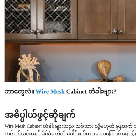
ဘာတွေလဲ။
Wire Mesh
Cabinet တံခါးများ?
အဓိပ္ပါယ်ဖွင့်ဆိုချက်
Wire Mesh Cabinet တံခါးများသည် သစ်သား သို့မဟုတ် မှန်ထက် သတ္
တွင် ပွင့်လင်းမှုနှင့် ခိုင်ခံ့မှုတို့ကို ပေါင်းစပ်ထားသောကြောင့