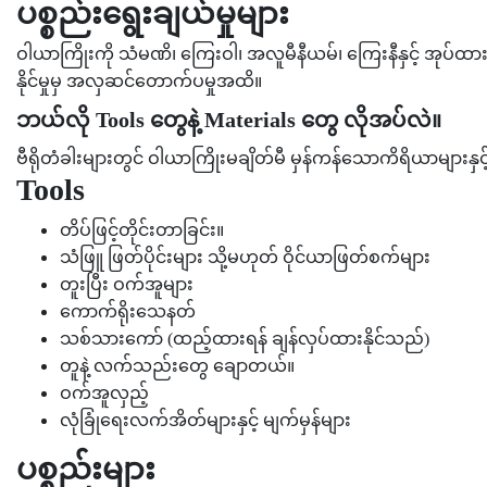
ပစ္စည်းရွေးချယ်မှုများ
ဝါယာကြိုးကို သံမဏိ၊ ကြေးဝါ၊ အလူမီနီယမ်၊ ကြေးနီနှင့် အုပ်ထ
နိုင်မှုမှ အလှဆင်တောက်ပမှုအထိ။
ဘယ်လို Tools တွေနဲ့ Materials တွေ လိုအပ်လဲ။
ဗီရိုတံခါးများတွင် ဝါယာကြိုးမချိတ်မီ မှန်ကန်သောကိရိယာများနှင့
Tools
တိပ်ဖြင့်တိုင်းတာခြင်း။
သံဖြူ ဖြတ်ပိုင်းများ သို့မဟုတ် ဝိုင်ယာဖြတ်စက်များ
တူးပြီး ဝက်အူများ
ကောက်ရိုးသေနတ်
သစ်သားကော် (ထည့်ထားရန် ချန်လှပ်ထားနိုင်သည်)
တူနဲ့ လက်သည်းတွေ ချောတယ်။
ဝက်အူလှည့်
လုံခြုံရေးလက်အိတ်များနှင့် မျက်မှန်များ
ပစ္စည်းများ