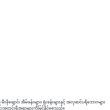
ိုချောင်၊ အိမ်ခန်းများ၊ ရုံးခန်းများနှင့် အလှဆင်ပရိဘောဂများ
တွင်းအတွင်းရှိအရာများကိုမြင်နိုင်စေသည်။