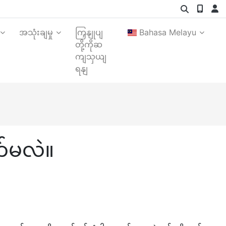
အသုံးချမှု
ကြှနျုပျ
Bahasa Melayu
တို့ကိုဆ
ကျသှယျ
ရနျ
တ်မလဲ။