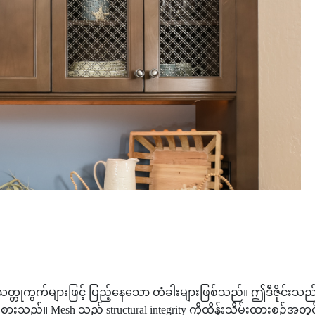
တုကွက်များဖြင့် ပြည့်နေသော တံခါးများဖြစ်သည်။ ဤဒီဇိုင်းသည် မီးဖ
် ရေပန်းစားသည်။ Mesh သည် structural integrity ကိုထိန်းသိမ်းထားစဉ်အ