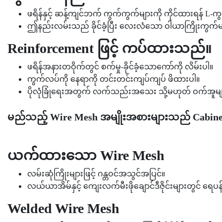
ဖရိန်နှင့် ဆန့်ကျင်ဘက် ကွက်ကွက်များကို ကိုင်ထားရန် L-က
ဤနည်းလမ်းသည် ခိုင်ခံ့ပြီး လေးလံသော ဝါယာကြိုးကွက်မျ
Reinforcement ဖြင့် ကပ်ထားသည်။
ဖရိန်အနားတဝိုက်တွင် စက်မှု-ခိုင်ခံ့သောကော်ကို လိမ်းပါ။
ကွက်လပ်ကို နေရာကို တင်းတင်းကျပ်ကျပ် ဖိထားပါ။
ပိုလုံခြုံရေးအတွက် လက်သည်းအသေး သို့မဟုတ် ဝက်အူများ
မည်သည့် Wire Mesh အမျိုးအစားများသည် Cabin
ယက်ထားသော Wire Mesh
လမ်းဆုံကြိုးများဖြင့် ဂန္တဝင်အသွင်အပြင်။
လယ်ယာအိမ်နှင့် ကျေးလက်မီးဖိုချောင်ဒီဇိုင်းများတွင် ရေ
Welded Wire Mesh