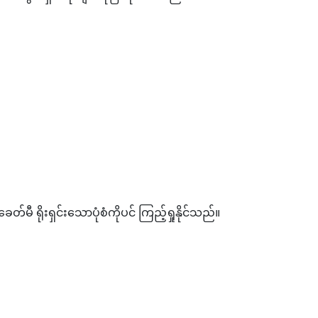
မီ ရိုးရှင်းသောပုံစံကိုပင် ကြည့်ရှုနိုင်သည်။