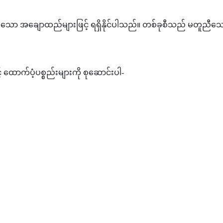
ားသော အချောထည်များဖြင့် ရရှိနိုင်ပါသည်။ တစ်ခုစီသည် မတူညီသော
် ထောက်ပံ့ပစ္စည်းများကို စုဆောင်းပါ-