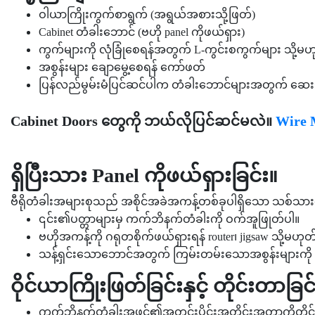
ဝါယာကြိုးကွက်စာရွက် (အရွယ်အစားသို့ဖြတ်)
Cabinet တံခါးဘောင် (ဗဟို panel ကိုဖယ်ရှား)
ကွက်များကို လုံခြုံစေရန်အတွက် L-ကွင်းစကွက်များ သို့မဟုတ
အစွန်းများ ချောမွေ့စေရန် ကော်ဖတ်
ပြန်လည်မွမ်းမံပြင်ဆင်ပါက တံခါးဘောင်များအတွက် ဆေး
Cabinet Doors တွေကို ဘယ်လိုပြင်ဆင်မလဲ။
Wire 
ရှိပြီးသား Panel ကိုဖယ်ရှားခြင်း။
ဗီရိုတံခါးအများစုသည် အစိုင်အခဲအကန့်တစ်ခုပါရှိသော သစ်သာ
၎င်း၏ပတ္တာများမှ ကက်ဘိနက်တံခါးကို ဝက်အူဖြုတ်ပါ။
ဗဟိုအကန့်ကို ဂရုတစိုက်ဖယ်ရှားရန် router၊ jigsaw သို့မဟုတ် 
သန့်ရှင်းသောဘောင်အတွက် ကြမ်းတမ်းသောအစွန်းများကို 
ဝိုင်ယာကြိုးဖြတ်ခြင်းနှင့် တိုင်းတာခြင
ကက်ဘိနက်တံခါးအဖွင့်၏အတွင်းပိုင်းအတိုင်းအတာကိုတိုင