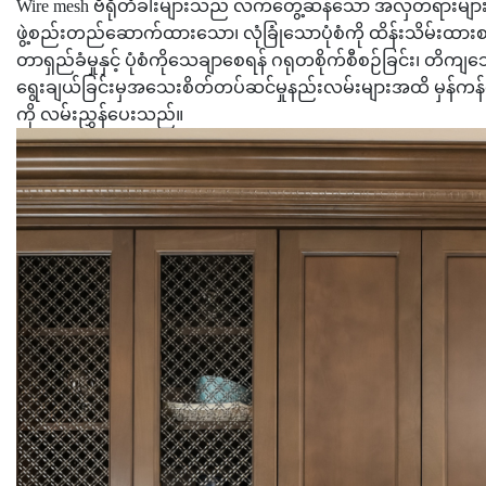
Wire mesh ဗီရိုတံခါးများသည် လက်တွေ့ဆန်သော အလှတရားများနှင့် 
ဖွဲ့စည်းတည်ဆောက်ထားသော၊ လုံခြုံသောပုံစံကို ထိန်းသိမ်းထားစဉ
တာရှည်ခံမှုနှင့် ပုံစံကိုသေချာစေရန် ဂရုတစိုက်စီစဉ်ခြင်း၊ တ
ရွေးချယ်ခြင်းမှအသေးစိတ်တပ်ဆင်မှုနည်းလမ်းများအထိ မှန်ကန်
ကို လမ်းညွှန်ပေးသည်။