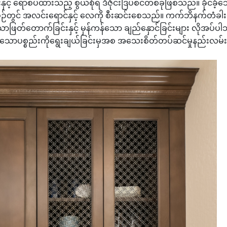
ရောစပ်ထားသည့် စွယ်စုံရ ဒီဇိုင်းဒြပ်စင်တစ်ခုဖြစ်သည်။ ခိုင်ခံ့သေ
်တွင် အလင်းရောင်နှင့် လေကို စီးဆင်းစေသည်။ ကက်ဘိနက်တံခါးများထ
ိကျသောဖြတ်တောက်ခြင်းနှင့် မှန်ကန်သော ချည်နှောင်ခြင်းများ လိုအ
သောပစ္စည်းကိုရွေးချယ်ခြင်းမှအစ အသေးစိတ်တပ်ဆင်မှုနည်းလမ်းမျ