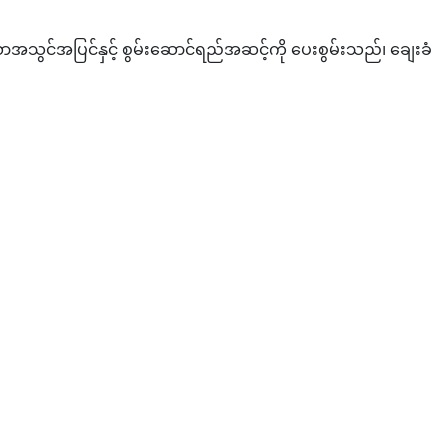
အသွင်အပြင်နှင့် စွမ်းဆောင်ရည်အဆင့်ကို ပေးစွမ်းသည်၊ ချေးခံ