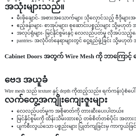
အသုံးများသည်။
မီးဖိုချောင်- အစားအသောက်များ သိုလှောင်သည့် ဗီဒိုမျ
ဧည့်ခန်းများ- စာအုပ်များ၊ စုဆောင်းပစ္စည်းများ သို့မဟုတ
အလုပ်ရုံများ- မြင်နိုင်စွမ်းနှင့် လေလည်ပတ်မှု လိုအပ်သည့်
pantries- အလုံပိတ်နေရာများတွင် ငွေ့ရည်ဖွဲ့ခြင်း သို့မဟုတ်
Cabinet Doors အတွက် Wire Mesh ကို ဘာကြောင့်
ဗေဒ အယူခံ
Wire mesh သည် texture နှင့် depth ကိုထည့်သည်။ ရက်ကန်းပုံစံပေ
လက်တွေ့အကျိုးကျေးဇူးများ
လေလည်ပတ်မှုက အစိုဓာတ်ကို တားဆီးပေးပါတယ်။
မြင်နိုင်စွမ်းကို ထိန်းသိမ်းထားစဉ် တစ်စိတ်တစ်ပိုင်း အ
ပျက်စီးလွယ်သော ပစ္စည်းများ ပြုတ်ကျခြင်းမှ ကာကွယ်ခြင်းဖြင