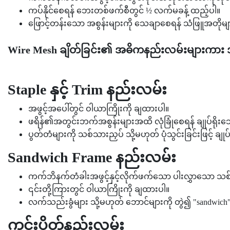
ကပ်နိုင်စေရန် ဘေးတစ်ဖက်စီတွင် ½ လက်မခန့် ထည့်ပါ။
ဖြောင့်တန်းသော အစွန်းများကို သေချာစေရန် သံဖြူအတိုမျာ
Wire Mesh ချိတ်ခြင်း၏ အဓိကနည်းလမ်းများကာ
Staple နှင့် Trim နည်းလမ်း
အဖွင့်အပေါ်တွင် ဝါယာကြိုးကို ချထားပါ။
ဖရိန်၏အတွင်းဘက်အစွန်းများအထိ လုံခြုံစေရန် ချုပ်ရိုးသ
ပွတ်တံများကို သစ်သားညှပ် သို့မဟုတ် ပုံသွင်းခြင်းဖြင့် ချုပ်
Sandwich Frame နည်းလမ်း
ကက်ဘိနက်တံခါးအဖွင့်နှင့်လိုက်ဖက်သော ပါးလွှာသော သစ်
၎င်းတို့ကြားတွင် ဝါယာကြိုးကို ချထားပါ။
လက်သည်းခွံများ သို့မဟုတ် ဘောင်များကို တွဲ၍ "sandwich
ကွင်းပိတ်နည်းလမ်း