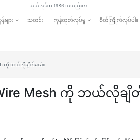
ထုတ်လုပ်သူ 1986 ကတည်းက
န်များ
သတင်း
ကုန်ထုတ်လုပ်မှု
စိတ်ကြိုက်လုပ်ပါ။
h ကို ဘယ်လိုချိတ်မလဲ။
Wire Mesh ကို ဘယ်လိုချိ