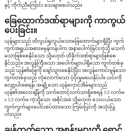
နှင့် ကိုက်ညီကြောင်း သေချာစေပါသည်။
ခြေထောက်ဒဏ်ရာများကို ကာကွယ်
ပေးခြင်း။
ယုန်များသည် ထိလွယ်ရှလွယ်သောခြေထောက်များရှိပြီး ကွက်
ကွက်အရွယ်အစားမမှန်ကန်ပါက အနာပေါက်ခြင်းကဲ့သို့ မသက်
မသာဖြစ်စေနိုင်သော သို့မဟုတ် ထိခိုက်ဒဏ်ရာများဖြစ်စေ
နိုင်သည်။ အလွန်ကြီးသော အပေါက်များပါရှိသော ကွက်တစ်ခု
သည် ယုန်၏ခြေကို ချော်သွားစေနိုင်ပြီး၊ အလွန်ကောင်းမွန်သော
ကွက်တစ်ခုသည် လုံလောက်သော ပံ့ပိုးမှုမပေးနိုင်ပါ။ ယင်းကို
လျော့ပါးစေရန်၊ အချို့သော ယုန်လှောင်အိမ်များသည်
ယုန်၏အလေးချိန်ကို သက်တောင့်သက်သာရှိစေရန် 1/2 လက်မ
x 1/2 လက်မ ကဲ့သို့သော အစိုင်အခဲ သို့မဟုတ် သေးငယ်သော
ကွက်ကွက်များပေါင်းစပ်ထားသော ကြမ်းပြင်ကို အသုံးပြု
ပါသည်။
ချွန်ထက်သော အစွန်းများကို ရှောင်