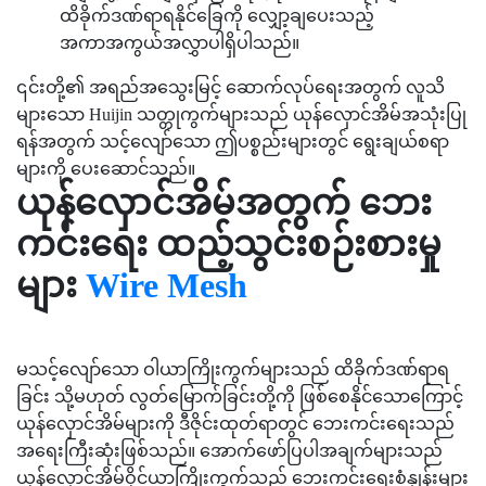
ထိခိုက်ဒဏ်ရာရနိုင်ခြေကို လျှော့ချပေးသည့်
အကာအကွယ်အလွှာပါရှိပါသည်။
၎င်းတို့၏ အရည်အသွေးမြင့် ဆောက်လုပ်ရေးအတွက် လူသိ
များသော Huijin သတ္တုကွက်များသည် ယုန်လှောင်အိမ်အသုံးပြု
ရန်အတွက် သင့်လျော်သော ဤပစ္စည်းများတွင် ရွေးချယ်စရာ
များကို ပေးဆောင်သည်။
ယုန်လှောင်အိမ်အတွက် ဘေး
ကင်းရေး ထည့်သွင်းစဉ်းစားမှု
များ
Wire Mesh
မသင့်လျော်သော ဝါယာကြိုးကွက်များသည် ထိခိုက်ဒဏ်ရာရ
ခြင်း သို့မဟုတ် လွတ်မြောက်ခြင်းတို့ကို ဖြစ်စေနိုင်သောကြောင့်
ယုန်လှောင်အိမ်များကို ဒီဇိုင်းထုတ်ရာတွင် ဘေးကင်းရေးသည်
အရေးကြီးဆုံးဖြစ်သည်။ အောက်ဖော်ပြပါအချက်များသည်
ယုန်လှောင်အိမ်ဝိုင်ယာကြိုးကွက်သည် ဘေးကင်းရေးစံနှုန်းများ