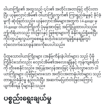
ဝါယာကြိုး၏ အထူသည် ၎င်း၏ အတိုင်းအတာဖြင့် တိုင်းတာ
ပြီး ယုန်လှောင်အိမ်၏ ဝါယာကြိုးကွက်၏ ကြာရှည်ခံမှုနှင့် ခိုင်ခံ့
မှုကို ဆုံးဖြတ်သည်။ ယုန်လှောင်အိမ်များအတွက် 14-gauge မှ
16-gauge ဝါယာကြိုးကို ပုံမှန်အားဖြင့် အကြံပြုထားပါသည်။
ဤကိရိယာသည် ဝါးခြင်းနှင့် ခြစ်ရာများကို ခံနိုင်ရည်ရှိစေပြီး
ကိုင်တွယ်ရလွယ်ကူစေရန် ပေါ့ပါးသောကျန်ရှိနေချိန်တွင်
လုံလောက်သောခွန်အားကိုပေးပါသည်။
ပိုထူသောဝါယာကြိုးများ (အနိမ့်ကိန်းနံပါတ်များ) သည် ပိုမို
ကြံ့ခိုင်သော်လည်း လှောင်အိမ်၏အလေးချိန်နှင့် ကုန်ကျစရိတ်
ကို တိုးစေနိုင်သည်။ အပြန်အလှန်အားဖြင့် ပိုမိုပါးလွှာသော ဝါ
ယာကြိုးများ (ပိုမိုမြင့်မားသော အတိုင်းအတာနံပါတ်များ) သည်
တာရှည်ခံနိုင်မှု နည်းပါးပြီး အဆက်မပြတ်ဝါးခြင်းကြောင့်
ပျက်စီးရန် ပိုများနိုင်သည်။
ပစ္စည်းရွေးချယ်မှု