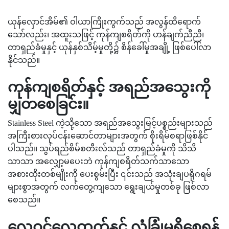
ယုန်လှောင်အိမ်၏ ဝါယာကြိုးကွက်သည် အလွန်ထိရောက်
သော်လည်း၊ အထူးသဖြင့် ကုန်ကျစရိတ်ကို ဟန်ချက်ညီညီ၊
တာရှည်ခံမှုနှင့် ယုန်နှစ်သိမ့်မှုတို့၌ စိန်ခေါ်မှုအချို့ ဖြစ်ပေါ်လာ
နိုင်သည်။
ကုန်ကျစရိတ်နှင့် အရည်အသွေးကို
မျှတစေခြင်း။
Stainless Steel ကဲ့သို့သော အရည်အသွေးမြင့်ပစ္စည်းများသည်
အကြီးစားလုပ်ငန်းဆောင်တာများအတွက် စိုးရိမ်စရာဖြစ်နိုင်
ပါသည်။ သွပ်ရည်စိမ်စတီးလ်သည် တာရှည်ခံမှုကို သိသိ
သာသာ အလျှော့မပေးဘဲ ကုန်ကျစရိတ်သက်သာသော
အစားထိုးတစ်မျိုးကို ပေးစွမ်းပြီး ၎င်းသည် အသုံးချပရိုဂရမ်
များစွာအတွက် လက်တွေ့ကျသော ရွေးချယ်မှုတစ်ခု ဖြစ်လာ
စေသည်။
လေဝင်လေထွက်နှင့် လုံခြုံမှုရှိစေရန်