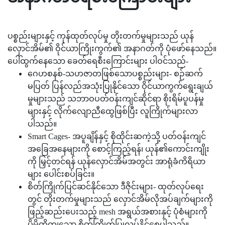
ပစ္စည်းများနှင့် ကုန်ထုတ်လုပ်မှု တိုးတက်မှုများသည် ယုန်
လှောင်အိမ်၏ ဝိုင်ယာကြိုးကွက်၏ အနာဂတ်ကို ပုံဖော်နေသည်။
ပေါ်ထွက်နေသော ခေတ်ရေစီးကြောင်းများ ပါဝင်သည်-
ဂေဟစနစ်-သဟဇာတဖြစ်သောပစ္စည်းများ- စဉ်ဆက်
မပြတ် ပြန်လည်အသုံးပြုနိုင်သော ဝိုင်ယာကွက်ရွေးချယ်
မှုများသည် သဘာဝပတ်ဝန်းကျင်ဆိုင်ရာ စိုးရိမ်ပူပန်မှု
များနှင့် လိုက်လျောညီထွေဖြစ်ပြီး လူကြိုက်များလာ
ပါသည်။
Smart Cages- အပူချိန်နှင့် စိုထိုင်းဆကဲ့သို့ ပတ်ဝန်းကျင်
အခြေအနေများကို စောင့်ကြည့်ရန်၊ ယုန်၏ကောင်းကျိုး
ကို မြှင့်တင်ရန် ယုန်လှောင်အိမ်အတွင်း အာရုံခံကိရိယာ
များ ပေါင်းစပ်ခြင်း။
စိတ်ကြိုက်ပြင်ဆင်နိုင်သော ဒီဇိုင်းများ- ထုတ်လုပ်ရေး
တွင် တိုးတက်မှုများသည် လှောင်အိမ်လိုအပ်ချက်များကို
ဖြည့်ဆည်းပေးသည့် mesh အရွယ်အစားနှင့် ပုံစံများကို
ပိုမိုတိကျသော စိတ်ကြိုက်ပြုလုပ်နိုင်စေပါသည်။