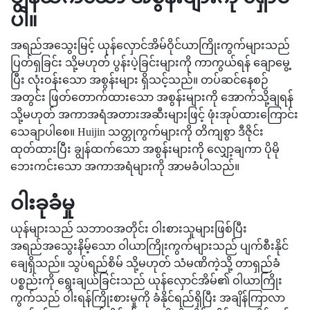
ပါ။
အရည်အသွေးမြင့် ယုန်လှောင်အိမ်ဝိုင်ယာကြိုးကွက်များသည်
ပြတ်ရှခြင်း သို့မဟုတ် ပွန်းပဲ့ခြင်းများကို ကာကွယ်ရန် ချောမွေ့
ပြီး လုံးဝန်းသော အစွန်းများ ရှိသင့်သည်။ တပ်ဆင်နေစဉ်
အတွင်း ဖြတ်တောက်ထားသော အစွန်းများကို အောက်သို့ချရန်
သို့မဟုတ် အကာအရံအတားအဆီးများဖြင့် ဖုံးအုပ်ထားကြောင်း
သေချာပါစေ။ Huijin သတ္တုကွက်များကို တိကျစွာ ဒီဇိုင်း
ထုတ်ထားပြီး ချွန်ထက်သော အစွန်းများကို လျှော့ချကာ ပိုမို
ဘေးကင်းသော အကာအရံများကို အာမခံပါသည်။
ဝါးခုခံမှု
ယုန်များသည် သဘာဝအတိုင်း ဝါးစားသူများဖြစ်ပြီး
အရည်အသွေးနိမ့်သော ဝါယာကြိုးကွက်များသည် ပျက်စီးနိုင်
ချေရှိသည်။ သွပ်ရည်စိမ် သို့မဟုတ် သံမဏိကဲ့သို့ တာရှည်ခံ
ပစ္စည်းကို ရွေးချယ်ခြင်းသည် ယုန်လှောင်အိမ်၏ ဝါယာကြိုး
ကွက်သည် ဝါးရန်ကြိုးစားမှုကို ခံနိုင်ရည်ရှိပြီး အချိန်ကြာလာ