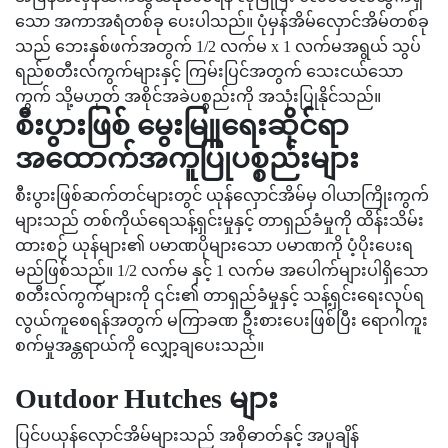
သော အကာအရံတစ်ခု ပေးပါသည်။ ပုံမှန်အိမ်လှောင်အိမ်တစ်ခု
သည် ဘေးနှစ်ဖက်အတွက် 1/2 လက်မ x 1 လက်မအရွယ် သွပ်
ရည်စတီးလ်ကွက်များနှင့် ကြမ်းပြင်အတွက် သေးငယ်သော
ကွက် သို့မဟုတ် အစိုင်အခဲပစ္စည်းကို အသုံးပြုနိုင်သည်။
စီးပွားဖြစ် မွေးမြူရေးဆိုင်ရာ
အထောက်အကူပြုပစ္စည်းများ
စီးပွားဖြစ်ဆက်တင်များတွင် ယုန်လှောင်အိမ်မှ ဝါယာကြိုးကွက်
များသည် တစ်ကိုယ်ရေသန့်ရှင်းမှုနှင့် တာရှည်ခံမှုကို ထိန်းသိမ်း
ထားစဉ် ယုန်များ၏ ပမာဏပိုများသော ပမာဏကို ပံ့ပိုးပေးရ
မည်ဖြစ်သည်။ 1/2 လက်မ နှင့် 1 လက်မ အပေါက်များပါရှိသော
စတီးလ်ကွက်များကို ၎င်း၏ တာရှည်ခံမှုနှင့် သန့်ရှင်းရေးလုပ်ရ
လွယ်ကူစေရန်အတွက် မကြာခဏ ဦးစားပေးဖြစ်ပြီး ရောဂါကူး
စက်မှုအန္တရာယ်ကို လျှော့ချပေးသည်။
Outdoor Hutches များ
ပြင်ပယုန်လှောင်အိမ်များသည် အစိုဓာတ်နှင့် အပူချိန်