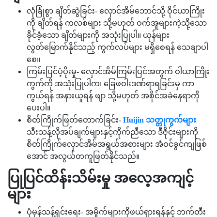
လုံခြုံစွာ ချိတ်ဆွဲခြင်း- လှောင်အိမ်ဘောင်သို့ ဝိုင်ယာကြိုး
ကို ချိတ်ရန် ကလစ်များ သို့မဟုတ် ဝက်အူများကဲ့သို့သော
ခိုင်ခံ့သော ချိတ်များကို အသုံးပြုပါ။ ယုန်များ
လွတ်မြောက်နိုင်သည့် ကွက်လပ်များ မရှိစေရန် သေချာပါ
စေ။
ကြမ်းပြင်ပံ့ပိုးမှု- လှောင်အိမ်ကြမ်းပြင်အတွက် ဝါယာကြိုး
ကွက်ကို အသုံးပြုပါက၊ ခြေဖဝါးဒဏ်ရာရခြင်းမှ ကာ
ကွယ်ရန် အနားယူရန် ဖျာ သို့မဟုတ် အစိုင်အခဲနေရာကို
ပေးပါ။
စိတ်ကြိုက်ဖြတ်တောက်ခြင်း-
Huijin သတ္တုကွက်များ
သီးသန့်လိုအပ်ချက်များနှင့်ကိုက်ညီသော ဒီဇိုင်းများကို
စိတ်ကြိုက်လှောင်အိမ်အရွယ်အစားများ အံဝင်ခွင်ကျဖြစ်
အောင် အလွယ်တကူဖြတ်နိုင်သည်။
ပြုပြင်ထိန်းသိမ်းမှု အလေ့အကျင့်
များ
ပုံမှန်သန့်ရှင်းရေး- အမှိုက်များကိုဖယ်ရှားရန်နှင့် ဘက်တီး