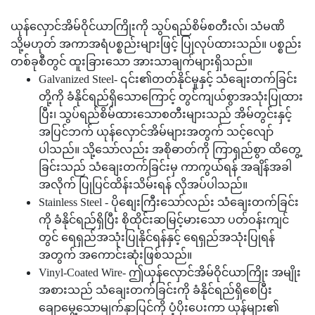
ယုန်လှောင်အိမ်ဝိုင်ယာကြိုးကို သွပ်ရည်စိမ်စတီးလ်၊ သံမဏိ
သို့မဟုတ် အကာအရံပစ္စည်းများဖြင့် ပြုလုပ်ထားသည်။ ပစ္စည်း
တစ်ခုစီတွင် ထူးခြားသော အားသာချက်များရှိသည်။
Galvanized Steel- ၎င်း၏တတ်နိုင်မှုနှင့် သံချေးတက်ခြင်း
တို့ကို ခံနိုင်ရည်ရှိသောကြောင့် တွင်ကျယ်စွာအသုံးပြုထား
ပြီး၊ သွပ်ရည်စိမ်ထားသောစတီးများသည် အိမ်တွင်းနှင့်
အပြင်ဘက် ယုန်လှောင်အိမ်များအတွက် သင့်လျော်
ပါသည်။ သို့သော်လည်း အစိုဓာတ်ကို ကြာရှည်စွာ ထိတွေ့
ခြင်းသည် သံချေးတက်ခြင်းမှ ကာကွယ်ရန် အချိန်အခါ
အလိုက် ပြုပြင်ထိန်းသိမ်းရန် လိုအပ်ပါသည်။
Stainless Steel - ပိုစျေးကြီးသော်လည်း သံချေးတက်ခြင်း
ကို ခံနိုင်ရည်ရှိပြီး စိုထိုင်းဆမြင့်မားသော ပတ်ဝန်းကျင်
တွင် ရေရှည်အသုံးပြုနိုင်ရန်နှင့် ရေရှည်အသုံးပြုရန်
အတွက် အကောင်းဆုံးဖြစ်သည်။
Vinyl-Coated Wire- ဤယုန်လှောင်အိမ်ဝိုင်ယာကြိုး အမျိုး
အစားသည် သံချေးတက်ခြင်းကို ခံနိုင်ရည်ရှိစေပြီး
ချောမွေ့သောမျက်နှာပြင်ကို ပံ့ပိုးပေးကာ ယုန်များ၏