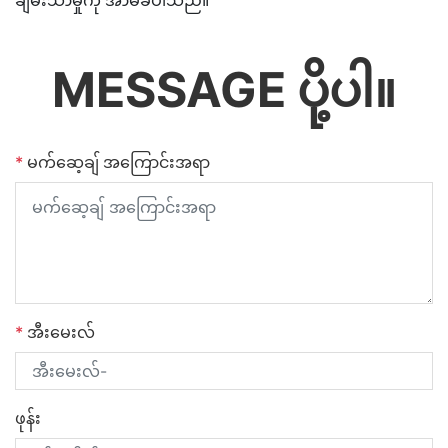
ချမ်းသာမှုကို အာမခံပါသည်။
MESSAGE ပို့ပါ။
*
မက်ဆေ့ချ် အကြောင်းအရာ
*
အီးမေးလ်
ဖုန်း