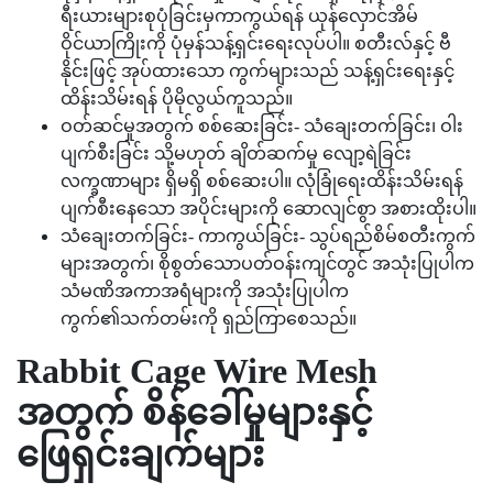
ရီးယားများစုပုံခြင်းမှကာကွယ်ရန် ယုန်လှောင်အိမ်
ဝိုင်ယာကြိုးကို ပုံမှန်သန့်ရှင်းရေးလုပ်ပါ။ စတီးလ်နှင့် ဗီ
နိုင်းဖြင့် အုပ်ထားသော ကွက်များသည် သန့်ရှင်းရေးနှင့်
ထိန်းသိမ်းရန် ပိုမိုလွယ်ကူသည်။
ဝတ်ဆင်မှုအတွက် စစ်ဆေးခြင်း- သံချေးတက်ခြင်း၊ ဝါး
ပျက်စီးခြင်း သို့မဟုတ် ချိတ်ဆက်မှု လျော့ရဲခြင်း
လက္ခဏာများ ရှိမရှိ စစ်ဆေးပါ။ လုံခြုံရေးထိန်းသိမ်းရန်
ပျက်စီးနေသော အပိုင်းများကို ဆောလျင်စွာ အစားထိုးပါ။
သံချေးတက်ခြင်း- ကာကွယ်ခြင်း- သွပ်ရည်စိမ်စတီးကွက်
များအတွက်၊ စိုစွတ်သောပတ်ဝန်းကျင်တွင် အသုံးပြုပါက
သံမဏိအကာအရံများကို အသုံးပြုပါက
ကွက်၏သက်တမ်းကို ရှည်ကြာစေသည်။
Rabbit Cage Wire Mesh
အတွက် စိန်ခေါ်မှုများနှင့်
ဖြေရှင်းချက်များ