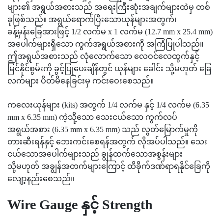
များ၏ အရွယ်အစားသည် အရေးကြီးဆုံးအချက်များထဲမှ တစ်
ခုဖြစ်သည်။ အရွယ်ရောက်ပြီးသောယုန်များအတွက်၊
ခန့်မှန်းခြေအားဖြင့် 1/2 လက်မ x 1 လက်မ (12.7 mm x 25.4 mm)
အပေါက်များရှိသော ကွက်အရွယ်အစားကို အကြံပြုပါသည်။
ဤအရွယ်အစားသည် လုံလောက်သော လေဝင်လေထွက်နှင့်
မြင်နိုင်စွမ်းကို ခွင့်ပြုပေးချိန်တွင် ယုန်များ ခေါင်း သို့မဟုတ် ခြေ
လက်များ ပိတ်မိနေခြင်းမှ ကင်းဝေးစေသည်။
ကလေးယုန်များ (kits) အတွက် 1/4 လက်မ နှင့် 1/4 လက်မ (6.35
mm x 6.35 mm) ကဲ့သို့သော သေးငယ်သော ကွက်လပ်
အရွယ်အစား (6.35 mm x 6.35 mm) သည် လွတ်မြောက်မှုကို
တားဆီးရန်နှင့် ဘေးကင်းစေရန်အတွက် လိုအပ်ပါသည်။ သေး
ငယ်သောအပေါက်များသည် ချွန်ထက်သောအစွန်းများ
သို့မဟုတ် အချွန်အတက်များကြောင့် ထိခိုက်ဒဏ်ရာရနိုင်ခြေကို
လျော့နည်းစေသည်။
Wire Gauge နှင့် Strength