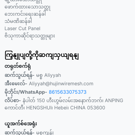
ဖောက်ထားသောသတ္တု
ဘေးကင်းရေးဆန်ခါ
သံမဏိဆန်ခါ
Laser Cut Panel
ဗိသုကာဆိုင်ရာသတ္တုများ
ကြှနျုပျတို့ကိုဆကျသှယျရနျ
တရုတ်စက်ရုံ
ဆက်သွယ်ရန်-
မစ္စ Aliyyah
အီးမေးလ်-
Aliyyah@hujinwiremesh.com
မိုဘိုင်း/WhatsApp-
8615633075373
လိပ်စာ-
နံပါတ် 150 ဟီးဟွမ်လမ်းအနောက်ဘက်၊ ANPING
ကောင်တီ၊ HENGSHUI၊ Hebei၊ CHINA 053600
ယူအက်စ်အေရုံး
ဆက်သွယ်ရန်-
မစ္စကျန်း