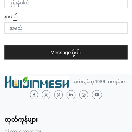
နာမည်
Message ပို့ပါ။
ထုတ်လုပ်သူ 1986 ကတည်းက
ထုတ်ကုန်များ
ချဲ့ထားသောသတ္တု