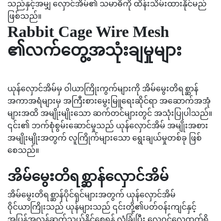
သည်နှင့်အမျှ လှောင်အိမ်၏ သမာဓိကို ထိန်းသိမ်းထားနိုင်မည်
ဖြစ်သည်။
Rabbit Cage Wire Mesh
၏လက်တွေ့အသုံးချမှုများ
ယုန်လှောင်အိမ်မှ ဝါယာကြိုးကွက်များကို အိမ်မွေးတိရစ္ဆာန်
အကာအရံများမှ အကြီးစားမွေးမြူရေးဆိုင်ရာ အဆောက်အအုံ
များအထိ အမျိုးမျိုးသော ဆက်တင်များတွင် အသုံးပြုပါသည်။
၎င်း၏ ဘက်စုံစွမ်းဆောင်မှုသည် ယုန်လှောင်အိမ် အမျိုးအစား
အမျိုးမျိုးအတွက် လူကြိုက်များသော ရွေးချယ်မှုတစ်ခု ဖြစ်
စေသည်။
အိမ်မွေးတိရစ္ဆာန်လှောင်အိမ်
အိမ်မွေးတိရစ္ဆာန်ပိုင်ရှင်များအတွက် ယုန်လှောင်အိမ်
ဝိုင်ယာကြိုးသည် ယုန်များသည် ၎င်းတို့၏ပတ်ဝန်းကျင်နှင့်
အပြန်အလှန်ဆက်သွယ်နိုင်စေရန် လုံခြုံပြီး လေဝင်လေထွက်ရှိ