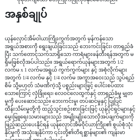
အနှစ်ချုပ်
ယုန်လှောင်အိမ်ဝါယာကြိုးကွက်အတွက် မှန်ကန်သော
အရွယ်အစားကို ရွေးချယ်ခြင်းသည် ဘေးကင်းခြင်း၊ တာရှည်ခံ
ပြီး သက်တောင့်သက်သာရှိသော ကာရံများဖန်တီးရန်အတွက် မ
ရှိမဖြစ်လိုအပ်ပါသည်။ အရွယ်ရောက်ယုန်များအတွက် 1/2
လက်မ x 1 လက်မအရွယ် ကွက်ကွက်များ နှင့် အစုံလိုက်များ
အတွက် 1/4 လက်မ နှင့် 1/4 လက်မ အကွာအဝေးသည် သွပ်ရည်
စိမ် သို့မဟုတ် သံမဏိကဲ့သို့ ပစ္စည်းများဖြင့် ပေါင်းစပ်ထား
သောကြောင့် လုံခြုံရေး၊ လေဝင်လေထွက်နှင့် တာရှည်ခံမှု မျှတ
မှုကို ပေးဆောင်သည်။ ဘေးကင်းမှု၊ တပ်ဆင်မှုနှင့် ပြုပြင်
ထိန်းသိမ်းမှုတို့ကို ထည့်သွင်းစဉ်းစားခြင်းဖြင့် ယုန်ပိုင်ရှင်များနှင့်
မွေးမြူရေးသမားများသည် အမျိုးမျိုးသောလိုအပ်ချက်များကို
ဖြည့်ဆည်းပေးနိုင်ရန် ယုန်လှောင်အိမ်ဝိုင်ယာကြိုး၏ စွယ်စုံသုံး
နိုင်မှုကို အသုံးချနိုင်ကာ ၎င်းတို့၏တိရစ္ဆာန်များ၏ ကျန်းမာ