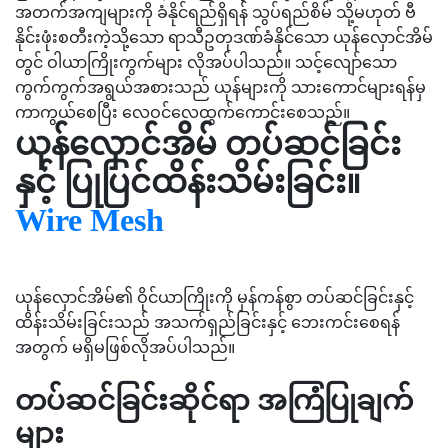
အတက်အကျများကို ခံနိုင်ရည်ရှိရန် သွပ်ရည်စိမ် သို့မဟုတ် ဗီ
နိုင်းဖုံးစတီးကဲ့သို့သော ရာသီဥတုဒဏ်ခံနိုင်သော ယုန်လှောင်အိမ်
တွင် ဝါယာကြိုးကွက်များ လိုအပ်ပါသည်။ သင့်လျော်သော
ကွက်ကွက်အရွယ်အစားသည် ယုန်များကို သားကောင်များရန်မှ
ကာကွယ်စေပြီး လေဝင်လေထွက်ကောင်းစေသည်။
ယုန်လှောင်အိမ် တပ်ဆင်ခြင်း
နှင့် ပြုပြင်ထိန်းသိမ်းခြင်း။
Wire Mesh
ယုန်လှောင်အိမ်၏ ဝိုင်ယာကြိုးကို မှန်ကန်စွာ တပ်ဆင်ခြင်းနှင့်
ထိန်းသိမ်းခြင်းသည် အသက်ရှည်ခြင်းနှင့် ဘေးကင်းစေရန်
အတွက် မရှိမဖြစ်လိုအပ်ပါသည်။
တပ်ဆင်ခြင်းဆိုင်ရာ အကြံပြုချက်
များ