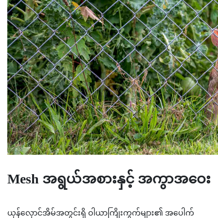
Mesh အရွယ်အစားနှင့် အကွာအဝေး
ယုန်လှောင်အိမ်အတွင်းရှိ ဝါယာကြိုးကွက်များ၏ အပေါက်