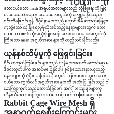
သေးငယ်သော mesh အရွယ်အစားများသည် လုံခြုံရေးကို မြှင့်
တင်ပေးသော်လည်း လေဝင်လေထွက်ကို လျှော့ချနိုင်သည်။
၎င်းကိုဖြေရှင်းရန်၊ ဒီဇိုင်နာများသည် လှောင်အိမ်အောက်ခြေနား
ကဲ့သို့သော လုံခြုံရေးပိုမိုလိုအပ်သည့်နေရာများအတွက် သေး
ငယ်သော mesh ကိုအသုံးပြုနေစဉ် ဘေးဘောင်များအတွက် ပို
ကြီးသော mesh အရွယ်အစားများကို ထည့်သွင်းနိုင်သည်။
ယုန်နှစ်သိမ့်မှုကို ဖြေရှင်းခြင်း။
ဝိုင်ယာကွက်ကြမ်းခင်းများသည် ယုန်များအတွက် ကောင်းစွာ မ
ဒီဇိုင်းထုတ်ပါက အဆင်မပြေနိုင်ပါ။ ခိုင်ခံ့သောအနားယူသည့်
နေရာများကို ပံ့ပိုးပေးခြင်း သို့မဟုတ် ကြမ်းခင်းအတွက် သေး
ငယ်သော ကွက်လပ်အရွယ်အစားများကို အသုံးပြုခြင်းသည် ဝါ
ယာကြိုးကွက်တည်ဆောက်ခြင်း၏ အကျိုးကျေးဇူးများကို
ထိန်းသိမ်းထားစဉ်တွင် သက်တောင့်သက်သာဖြစ်စေသည်။
Rabbit Cage Wire Mesh ရှိ
အနာဂတ်ရေစီးကြောင်းများ