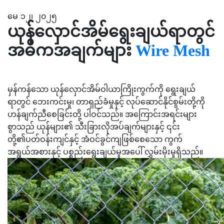
မေ ၁၂၊ ၂၀၂၅
ယုန်လှောင်အိမ်ရွေးချယ်ရာတွင်
အဓိကအချက်များ
Wire Mesh
မှန်ကန်သော ယုန်လှောင်အိမ်ဝါယာကြိုးကွက်ကို ရွေးချယ်
ရာတွင် ဘေးကင်းမှု၊ တာရှည်ခံမှုနှင့် လုပ်ဆောင်နိုင်စွမ်းတို့ကို
ဟန်ချက်ညီစေခြင်းတို့ ပါဝင်သည်။ အကြောင်းအရင်းများ
စွာသည် ယုန်များ၏ သီးခြားလိုအပ်ချက်များနှင့် ၎င်း
တို့၏ပတ်ဝန်းကျင်နှင့် အံဝင်ခွင်ကျဖြစ်စေသော ကွက်
အရွယ်အစားနှင့် ပစ္စည်းရွေးချယ်မှုအပေါ် လွှမ်းမိုးမှုရှိသည်။