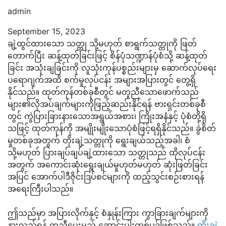
admin
September 15, 2023
ချဲ့ထွင်ထားသော သတ္တု သို့မဟုတ် စာရွက်သတ္တုကို ဖြတ်
တောက်ပြီး ဆန့်ထုတ်ခြင်းဖြင့် စိန်ပုံသဏ္ဍာန်ပုံစံသို့ ဆန့်ထုတ်
ခြင်း အသုံးချခြင်းကို လူသုံးကုန်ပစ္စည်းများမှ ဆောက်လုပ်ရေး
ပရောဂျက်အထိ စက်မှုလုပ်ငန်း အများအပြားတွင် တွေ့ရှိ
နိုင်သည်။ ထုတ်ကုန်တစ်ခုစီတွင် မတူညီသောဖောက်သည်
များ၏လိုအပ်ချက်များကိုဖြည့်ဆည်းနိုင်ရန် ဗားရှင်းတစ်ခုစီ
တွင် ကွဲပြားခြားနားသောအရွယ်အစား၊ ကြိုးအနံနှင့် ပုံစံတို့ရှိ
သဖြင့် ထုတ်ကုန်ကို အမျိုးမျိုးသောပုံစံဖြင့်ရရှိနိုင်သည်။ ခွဲစိတ်
မှုတစ်ခုအတွက် တိုးချဲ့သတ္တုကို ရွေးချယ်သည့်အခါ၊ စံ
သို့မဟုတ် ပြားချပ်ချပ်ချဲ့ထားသော သတ္တုသည် ထိုလုပ်ငန်း
အတွက် အကောင်းဆုံးရွေးချယ်မှုဟုတ်မဟုတ် ဆုံးဖြတ်ခြင်း
အပြင် အောက်ပါဒီဇိုင်းဒြပ်စင်များကို ထည့်သွင်းစဉ်းစားရန်
အရေးကြီးပါသည်။
ဤသည်မှာ အပြားလိုက်နှင့် စံနှုန်းကြား ကွာခြားချက်များကို
နားလည်ရန် ကူညီပေးမည့် ဆောင်းပါးတစ်ပုဒ်ဖြစ်သည်။
တိုးချဲ့