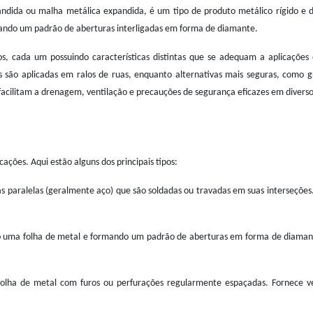
ida ou malha metálica expandida, é um tipo de produto metálico rígido e dur
riando um padrão de aberturas interligadas em forma de diamante.
, cada um possuindo características distintas que se adequam a aplicações 
 são aplicadas em ralos de ruas, enquanto alternativas mais seguras, como gr
facilitam a drenagem, ventilação e precauções de segurança eficazes em diverso
ações. Aqui estão alguns dos principais tipos:
as paralelas (geralmente aço) que são soldadas ou travadas em suas interseçõ
 uma folha de metal e formando um padrão de aberturas em forma de diamante.
lha de metal com furos ou perfurações regularmente espaçadas. Fornece ve