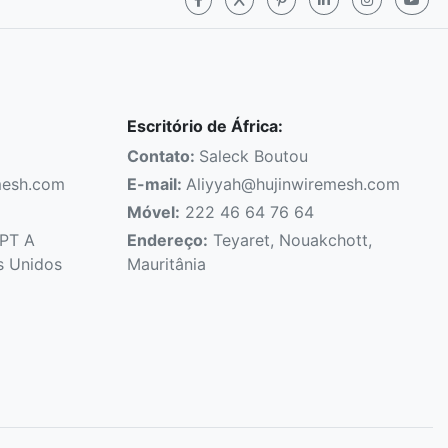
Escritório de África:
Contato:
Saleck Boutou
mesh.com
E-mail:
Aliyyah@hujinwiremesh.com
Móvel:
222 46 64 76 64
APT A
Endereço:
Teyaret, Nouakchott,
s Unidos
Mauritânia