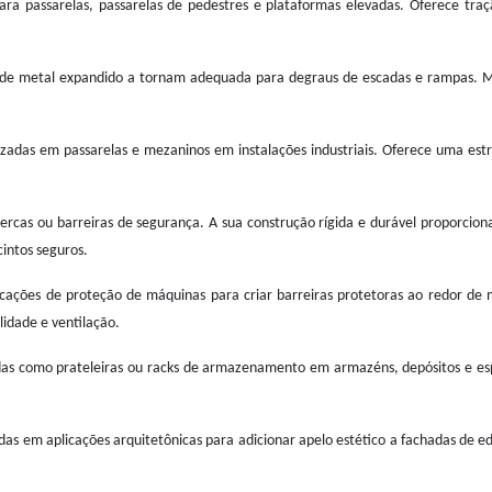
ara passarelas, passarelas de pedestres e plataformas elevadas. Oferece tra
 de metal expandido a tornam adequada para degraus de escadas e rampas. M
adas em passarelas e mezaninos em instalações industriais. Oferece uma estr
cas ou barreiras de segurança. A sua construção rígida e durável proporciona
cintos seguros.
ções de proteção de máquinas para criar barreiras protetoras ao redor de 
idade e ventilação.
s como prateleiras ou racks de armazenamento em armazéns, depósitos e espaços
 em aplicações arquitetônicas para adicionar apelo estético a fachadas de edifí