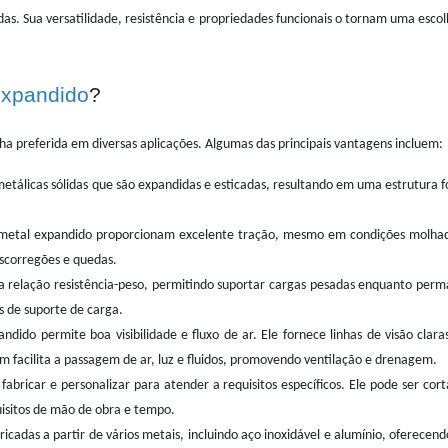
as. Sua versatilidade, resistência e propriedades funcionais o tornam uma escol
expandido
?
a preferida em diversas aplicações. Algumas das principais vantagens incluem:
etálicas sólidas que são expandidas e esticadas, resultando em uma estrutura fo
etal expandido proporcionam excelente tração, mesmo em condições molhadas
escorregões e quedas.
relação resistência-peso, permitindo suportar cargas pesadas enquanto perman
es de suporte de carga.
ndido permite boa visibilidade e fluxo de ar. Ele fornece linhas de visão cl
m facilita a passagem de ar, luz e fluidos, promovendo ventilação e drenagem.
fabricar e personalizar para atender a requisitos específicos. Ele pode ser co
uisitos de mão de obra e tempo.
cadas a partir de vários metais, incluindo aço inoxidável e alumínio, oferecen