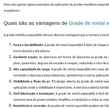
Estes são apenas alguns exemplos de aplicações de grades metálicas expandid
arquitetura.
Quais são as vantagens de
Grade de metal 
A grade metálica expandida oferece diversas vantagens que a tornam a escolh
Força e durabilidade:
A grade de metal expandido é feita de chapas m
torna durável e duradouro.
Excelente tração:
As aberturas em forma de diamante na grade de m
pisos, passarelas, degraus de escadas e rampas, reduzindo o risco de 
Alta capacidade de carga:
A grade de metal expandido tem uma alta 
tornando-o ideal para pisos industriais, plataformas e outras aplicaçõ
Visibilidade e fluxo de ar: T
O design aberto da grade de metal expa
aplicações onde a visibilidade é importante. A estrutura aberta també
Fácil fabricação e instalação:
A grade de metal expandido é fácil de 
natureza leve da grade também simplifica a instalação e reduz os req
Resistência à corrosão:
As grades de metal expandido podem ser fabri