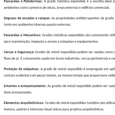
Passarelas e Plataformas:
A grade metálica expandida é a escolha ideal p
ambientes como canteiros de obras, áreas externas e edifícios comerciais.
Degraus de escadas e rampas:
As propriedades antiderrapantes da grade
tanto em ambientes internos quanto externos.
Passarelas e Mezaninos:
Grades metálicas expandidas são comumente utiliz
para manutenção, inspeção e acesso a máquinas e equipamentos.
Cercas e Segurança:
Grades de metal expandidas podem ser usadas como cer
fluxo de ar. É comumente usado em locais industriais, cercas perimetrais e re
Proteção de máquinas:
A grade de metal expandido é empregada em aplica
contato acidental com peças móveis, ao mesmo tempo que proporciona visibil
Estantes e armazenamento:
As grades de metal expandido podem ser usada
itens armazenados.
Elementos Arquitetônicos:
Grades de metal expandidas também são utilizadas
textura, padrão e interesse visual únicos para projetos arquitetônicos.