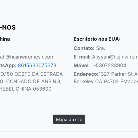
-NOS
hina
Escritório nos EUA:
.
Contato:
Sra.
yah@hujinwiremesh.com
E-mail:
Aliyyah@hujinwire
atsApp:
8615633075373
Móvel:
1-5307228904
O.150 OESTE DA ESTRADA
Endereço:
1327 Parker St 
G, CONDADO DE ANPING,
Berkeley CA 94702 Estado
HEBEI, CHINA 053600
Mapa do site