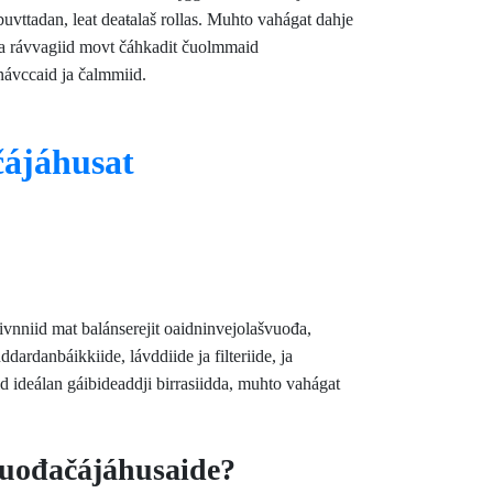
 buvttadan, leat deaŧalaš rollas. Muhto vahágat dahje
iiva rávvagiid movt čáhkadit čuolmmaid
návccaid ja čalmmiid.
čájáhusat
vnniid mat balánserejit oaidninvejolašvuođa,
rdanbáikkiide, lávddiide ja filteriide, ja
d ideálan gáibideaddji birrasiidda, muhto vahágat
vuođačájáhusaide?