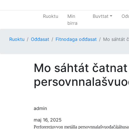
Ruoktu
Min
Buvttat
Ođ
birra
Ruoktu
Ođđasat
Fitnodaga ođđasat
Mo sáhtát č
Mo sáhtát čatnat
persovnnalašvuo
admin
maj 16, 2025
Perforerejuvvon metálla persovnnalašvuođačájáhusat l