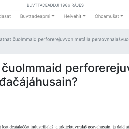
BUVTTADEADDJI 1986 RÁJES
đasat
Buvttadeapmi
Heivehit
Ohcamušat
atnat čuolmmaid perforerejuvvon metálla persovnnalašvuo
 čuolmmaid perforereju
đačájáhusain?
eat deaŧalaččat industriijalaš ja arkitektuvrralaš geavahusain, ja daid