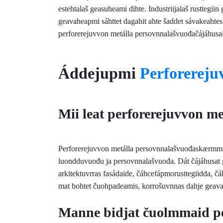
estehtalaš geasuheami dihte. Industriijalaš rusttegiin
geavaheapmi sáhttet dagahit ahte šaddet sávakeahtes 
perforerejuvvon metálla persovnnalašvuođačájáhusai
Áddejupmi
Perforereju
Mii leat perforerejuvvon m
Perforerejuvvon metálla persovnnalašvuođaskærmmat l
luondduvuođu ja persovnnalašvuođa. Dát čájáhusat gea
arkitektuvrras fasádaide, čáhcefápmorusttegiidda, čá
mat bohtet čuohpadeamis, korrošuvnnas dahje geava
Manne bidjat čuolmmaid pe