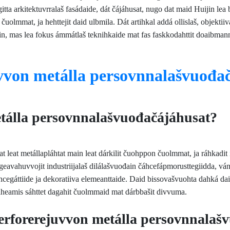
 gitta arkitektuvrralaš fasádaide, dát čájáhusat, nugo dat maid Huijin lea
čuolmmat, ja hehttejit daid ulbmila. Dát artihkal addá ollislaš, objekt
n, mas lea fokus ámmátlaš teknihkaide mat fas faskkodahttit doaibman
vvon metálla persovnnalašvuođa
etálla persovnnalašvuođačájáhusat?
eat metállapláhtat main leat dárkilit čuohppon čuolmmat, ja ráhkadit i
vahuvvojit industriijalaš dilálašvuođain čáhcefápmorusttegiidda, vándda
hcegáttiide ja dekoratiiva elemeanttaide. Daid bissovašvuohta dahká dai
heamis sáhttet dagahit čuolmmaid mat dárbbašit divvuma.
rforerejuvvon metálla persovnnalaš