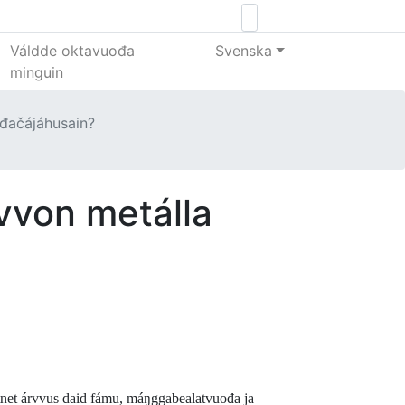
Váldde oktavuođa
Svenska
minguin
đačájáhusain?
vvon metálla
 atnet árvvus daid fámu, máŋggabealatvuođa ja